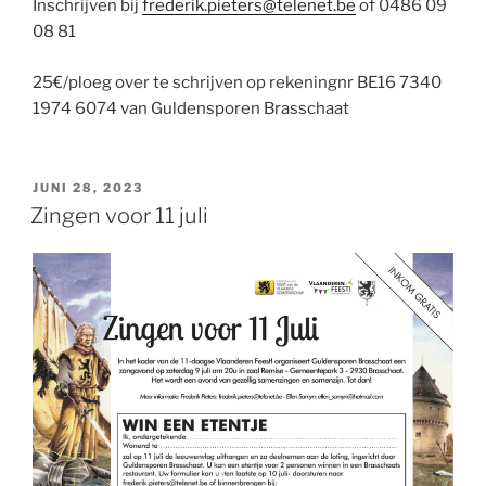
Inschrijven bij
frederik.pieters@telenet.be
of 0486 09
08 81
25€/ploeg over te schrijven op rekeningnr BE16 7340
1974 6074 van Guldensporen Brasschaat
GEPLAATST
JUNI 28, 2023
OP
Zingen voor 11 juli