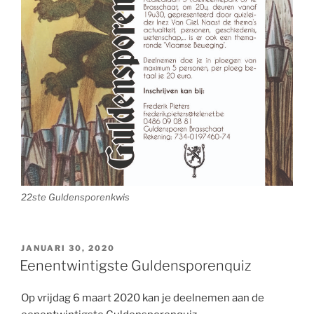
22ste Guldensporenkwis
GEPLAATST
JANUARI 30, 2020
OP
Eenentwintigste Guldensporenquiz
Op vrijdag 6 maart 2020 kan je deelnemen aan de