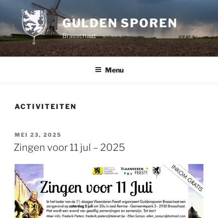
Spring
naar
GULDEN SPOREN
de
Brasschaat
inhoud
Menu
ACTIVITEITEN
GEPLAATST
MEI 23, 2025
OP
Zingen voor 11 jul – 2025