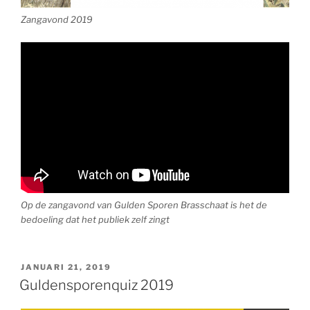
Zangavond 2019
Op de zangavond van Gulden Sporen Brasschaat is het de
bedoeling dat het publiek zelf zingt
GEPLAATST
JANUARI 21, 2019
OP
Guldensporenquiz 2019