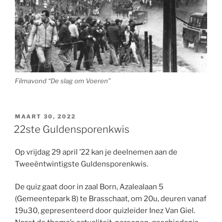
Filmavond “De slag om Voeren”
GEPLAATST
MAART 30, 2022
OP
22ste Guldensporenkwis
Op vrijdag 29 april ’22 kan je deelnemen aan de
Tweeëntwintigste Guldensporenkwis.
De quiz gaat door in zaal Born, Azalealaan 5
(Gemeentepark 8) te Brasschaat, om 20u, deuren vanaf
19u30, gepresenteerd door quizleider Inez Van Giel.