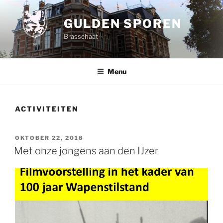
Spring
naar
GULDEN SPOREN
de
Brasschaat
inhoud
Menu
ACTIVITEITEN
GEPLAATST
OKTOBER 22, 2018
OP
Met onze jongens aan den IJzer