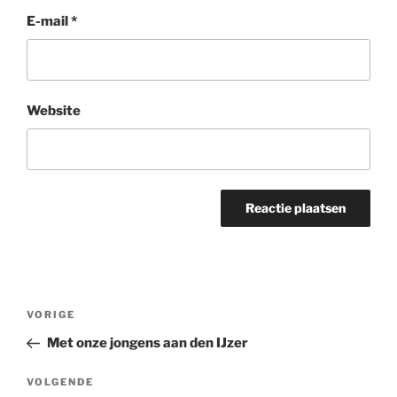
E-mail
*
Website
Berichtnavigatie
Vorig
VORIGE
bericht
Met onze jongens aan den IJzer
Volgend
VOLGENDE