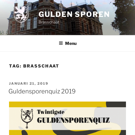
Spring
naar
GULDEN SPOREN
de
Brasschaat
inhoud
Menu
TAG:
BRASSCHAAT
GEPLAATST
JANUARI 21, 2019
OP
Guldensporenquiz 2019